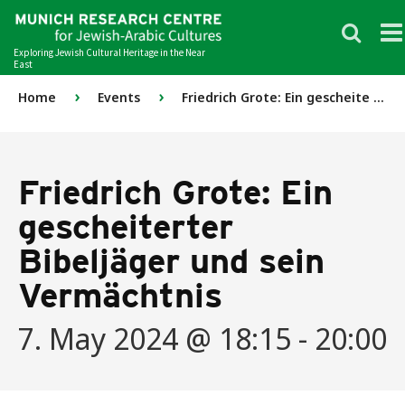
Exploring Jewish Cultural Heritage in the Near
East
›
›
Home
Events
Friedrich Grote: Ein gescheite ...
Friedrich Grote: Ein
gescheiterter
Bibeljäger und sein
Vermächtnis
7. May 2024 @ 18:15
-
20:00