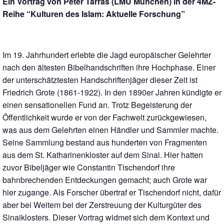
Ein Vortrag von Peter Tarras (LMU München) in der 4MZ-
Reihe “Kulturen des Islam: Aktuelle Forschung”
Im 19. Jahrhundert erlebte die Jagd europäischer Gelehrter
nach den ältesten Bibelhandschriften ihre Hochphase. Einer
der unterschätztesten Handschriftenjäger dieser Zeit ist
Friedrich Grote (1861-1922). In den 1890er Jahren kündigte er
einen sensationellen Fund an. Trotz Begeisterung der
Öffentlichkeit wurde er von der Fachwelt zurückgewiesen,
was aus dem Gelehrten einen Händler und Sammler machte.
Seine Sammlung bestand aus hunderten von Fragmenten
aus dem St. Katharinenkloster auf dem Sinai. Hier hatten
zuvor Bibeljäger wie Constantin Tischendorf ihre
bahnbrechenden Entdeckungen gemacht; auch Grote war
hier zugange. Als Forscher übertraf er Tischendorf nicht, dafür
aber bei Weitem bei der Zerstreuung der Kulturgüter des
Sinaiklosters. Dieser Vortrag widmet sich dem Kontext und