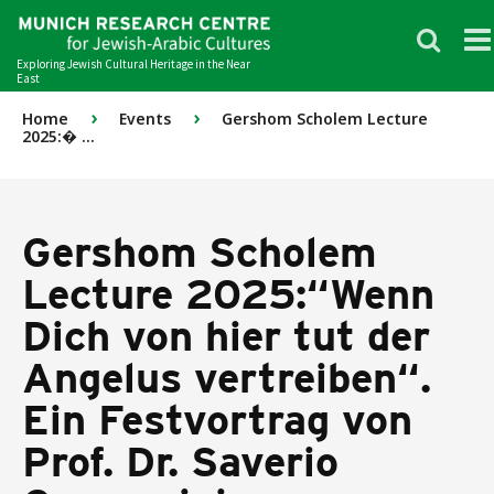
Exploring Jewish Cultural Heritage in the Near
East
›
›
Home
Events
Gershom Scholem Lecture
2025:� ...
Gershom Scholem
Lecture 2025:“Wenn
Dich von hier tut der
Angelus vertreiben“.
Ein Festvortrag von
Prof. Dr. Saverio